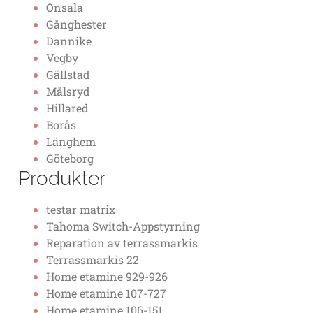
Onsala
Gånghester
Dannike
Vegby
Gällstad
Målsryd
Hillared
Borås
Länghem
Göteborg
Produkter
testar matrix
Tahoma Switch-Appstyrning
Reparation av terrassmarkis
Terrassmarkis 22
Home etamine 929-926
Home etamine 107-727
Home etamine 106-151