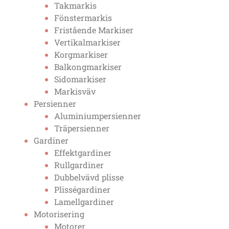
Takmarkis
Fönstermarkis
Fristående Markiser
Vertikalmarkiser
Korgmarkiser
Balkongmarkiser
Sidomarkiser
Markisväv
Persienner
Aluminiumpersienner
Träpersienner
Gardiner
Effektgardiner
Rullgardiner
Dubbelvävd plisse
Plisségardiner
Lamellgardiner
Motorisering
Motorer