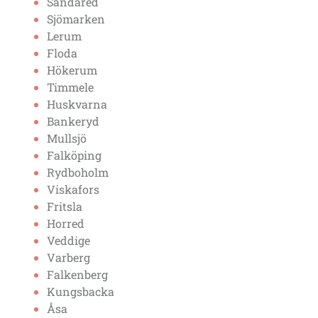
Sandared
Sjömarken
Lerum
Floda
Hökerum
Timmele
Huskvarna
Bankeryd
Mullsjö
Falköping
Rydboholm
Viskafors
Fritsla
Horred
Veddige
Varberg
Falkenberg
Kungsbacka
Åsa