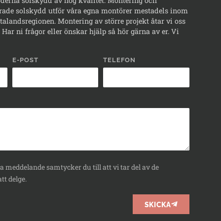
erna solskydd av hög kvalitet. Montering och
rade solskydd utför våra egna montörer mestadels inom
alandsregionen. Montering av större projekt åtar vi oss
Har ni frågor eller önskar hjälp så hör gärna av er. Vi
E-POST
TELEFON
 meddelande samtycker du till att vi tar del av de
tt delge.
SKICKA