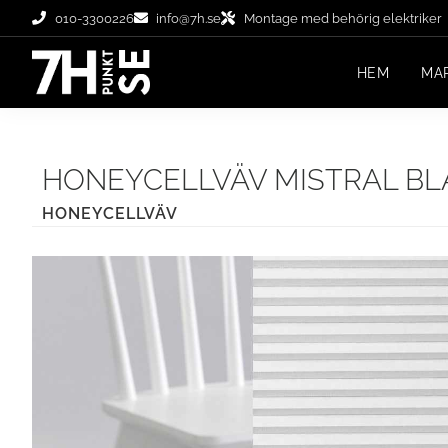
010-3300226
info@7h.se
Montage med behörig elektriker
HEM
MA
HONEYCELLVÄV MISTRAL BL
HONEYCELLVÄV