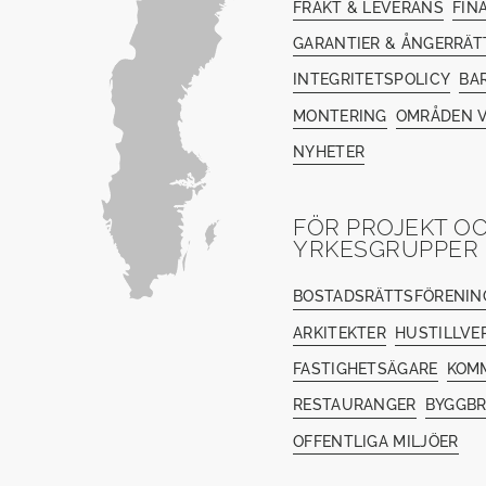
FRAKT & LEVERANS
FIN
GARANTIER & ÅNGERRÄT
INTEGRITETSPOLICY
BA
MONTERING
OMRÅDEN V
NYHETER
FÖR PROJEKT O
YRKESGRUPPER
BOSTADSRÄTTSFÖRENIN
ARKITEKTER
HUSTILLVE
FASTIGHETSÄGARE
KOM
RESTAURANGER
BYGGB
OFFENTLIGA MILJÖER