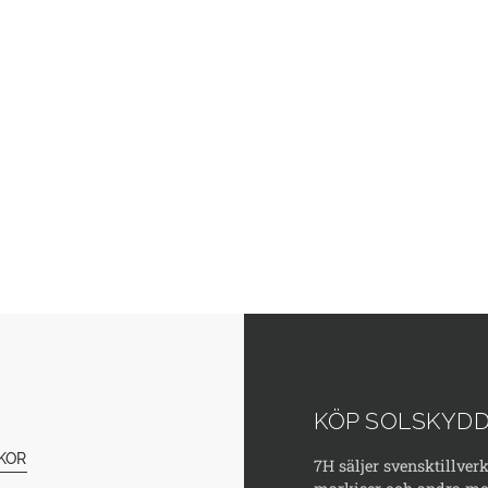
KÖP SOLSKYDD
KOR
7H säljer svensktillver