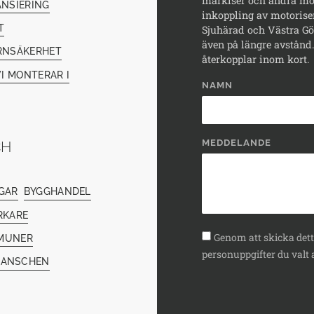
markiser och andra mod
ANSIERING
inkoppling av motorise
T
Sjuhärad och Västra Göt
även på längre avstånd. 
RNSÄKERHET
återkopplar inom kort.
I MONTERAR I
NAMN
MEDDELANDE
CH
GAR
BYGGHANDEL
RKARE
Genom att skicka detta
MUNER
personuppgifter du valt a
RANSCHEN