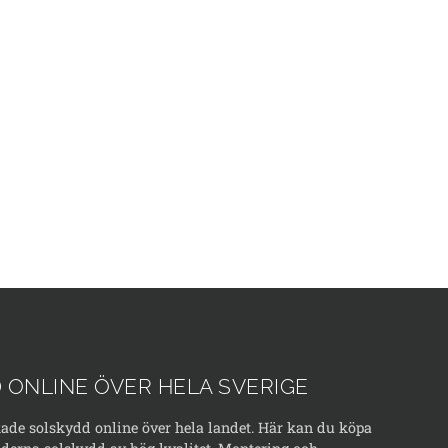
 ONLINE ÖVER HELA SVERIGE
kade solskydd online över hela landet. Här kan du köpa