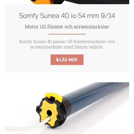
Somfy Sunea 40 io 54 mm 9/14
Motor till fönster och screenmarkiser
Somfy Sunea 40 passar till fönstermarkiser och
screenmarkiser med 54mm valsrör.
LÄS MER