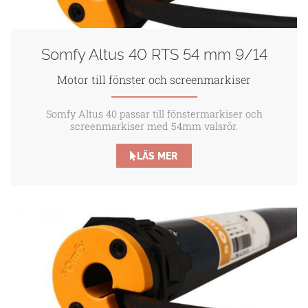
Somfy Altus 40 RTS 54 mm 9/14
Motor till fönster och screenmarkiser
Somfy Altus 40 passar till fönstermarkiser och
screenmarkiser med 54mm valsrör.
LÄS MER