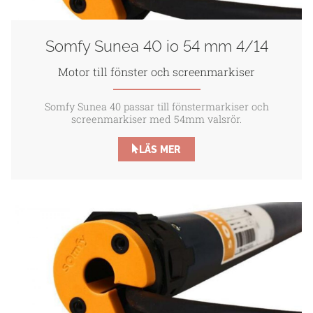
Somfy Sunea 40 io 54 mm 4/14
Motor till fönster och screenmarkiser
Somfy Sunea 40 passar till fönstermarkiser och
screenmarkiser med 54mm valsrör.
LÄS MER