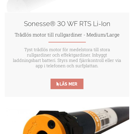
Sonesse® 30 WF RTS Li-Ion
Trådlös motor till rullgardiner - Medium/Large
Tyst trådlös motor för medelstora till stora
rullgardiner och effektgardiner. Inbyggt
laddningsbart batteri. Styrs med fjärrkontroll eller via
app i telefonen och surfplattan.
LÄS MER