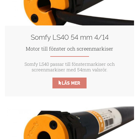
Somfy LS40 54 mm 4/14
Motor till fönster och screenmarkiser
Somfy LS40 passar till fönstermarkiser och
screenmarkiser med 54mm valsrör.
LÄS MER