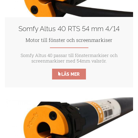
Somfy Altus 40 RTS 54 mm 4/14
Motor till fönster och screenmarkiser
Somfy Altus 40 passar till fönstermarkiser och
screenmarkiser med 54mm valsrör.
LÄS MER