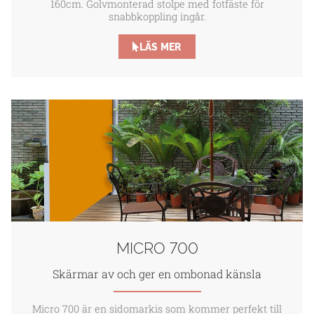
160cm. Golvmonterad stolpe med fotfäste för
snabbkoppling ingår.
LÄS MER
MICRO 700
Skärmar av och ger en ombonad känsla
Micro 700 är en sidomarkis som kommer perfekt till