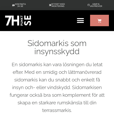
KONTAKTA
OFFERT MED
GRATIS
7H.SE
MONTERING
VÄVPROVER
ÖVRIGT UTE/INNE
GRATIS VÄVPROVER
Sidomarkis som
insynsskydd
En sidomarkis kan vara lösningen du letat
efter. Med en smidig och lättmanövrerad
sidomarkis kan du snabbt och enkelt få
insyn och- eller vindskydd. Sidomarkisen
fungerar också bra som komplement för att
skapa en starkare rumskänsla till din
terrassmarkis.