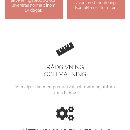
tillverkningsprodukt och
även med montering.
levereras normalt inom
Kontakta oss för offert.
14 dagar.
RÅDGIVNING
OCH MÄTNING
Vi hjälper dig med produktval och mätning utifrån
dina behov