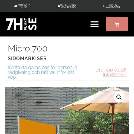
KONTAKTA
OFFERT MED
GRATIS
7H.SE
MONTERING
VÄVPROVER
Micro 700
SIDOMARKISER
Kontakta gärna oss för personlig
010-330 02 26
rådgivning och rätt val inför ditt
info@7h.se
köp.