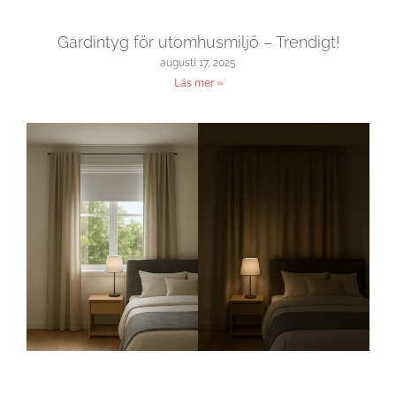
Gardintyg för utomhusmiljö – Trendigt!
augusti 17, 2025
Läs mer »