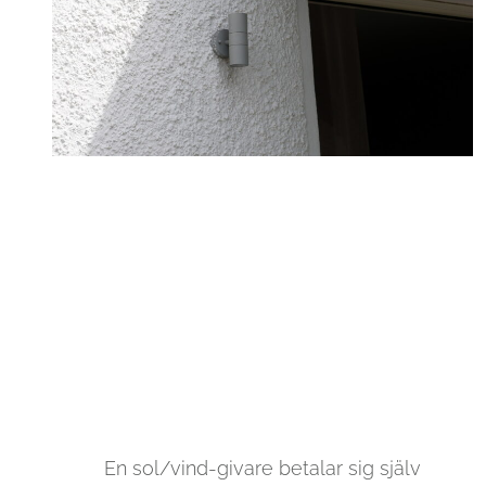
En sol/vind-givare betalar sig själv