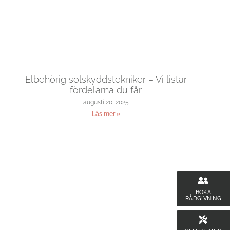
Elbehörig solskyddstekniker – Vi listar
fördelarna du får
augusti 20, 2025
Läs mer »
BOKA
RÅDGIVNING