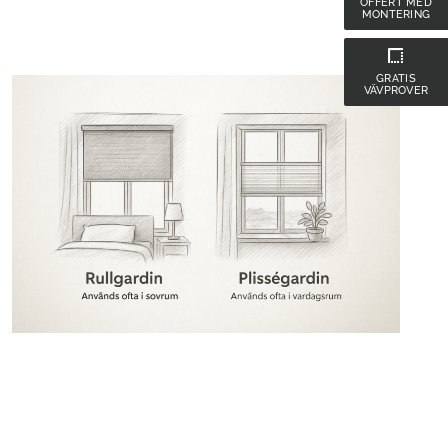
OFFERT MED
MONTERING
GRATIS
VÄVPROVER