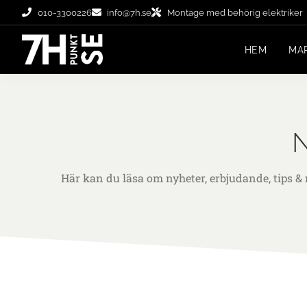
010-3300226
info@7h.se
Montage med behörig elektriker
HEM
MA
N
Här kan du läsa om nyheter, erbjudande, tips & 