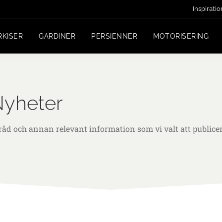
Inspiratio
RKISER
GARDINER
PERSIENNER
MOTORISERING
yheter
råd och annan relevant information som vi valt att publicer