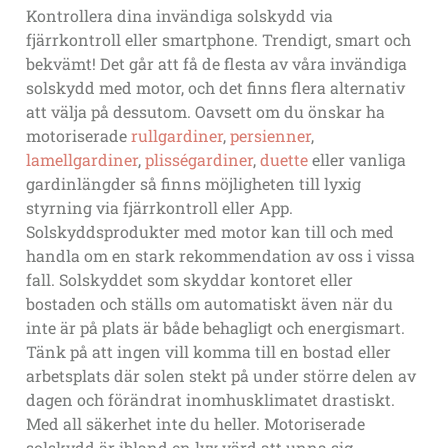
Kontrollera dina invändiga solskydd via
fjärrkontroll eller smartphone. Trendigt, smart och
bekvämt! Det går att få de flesta av våra invändiga
solskydd med motor, och det finns flera alternativ
att välja på dessutom. Oavsett om du önskar ha
motoriserade
rullgardiner
,
persienner
,
lamellgardiner
,
plisségardiner
,
duette
eller vanliga
gardinlängder så finns möjligheten till lyxig
styrning via fjärrkontroll eller App.
Solskyddsprodukter med motor kan till och med
handla om en stark rekommendation av oss i vissa
fall. Solskyddet som skyddar kontoret eller
bostaden och ställs om automatiskt även när du
inte är på plats är både behagligt och energismart.
Tänk på att ingen vill komma till en bostad eller
arbetsplats där solen stekt på under större delen av
dagen och förändrat inomhusklimatet drastiskt.
Med all säkerhet inte du heller. Motoriserade
solskydd är ibland en lyx värd att unna sig.