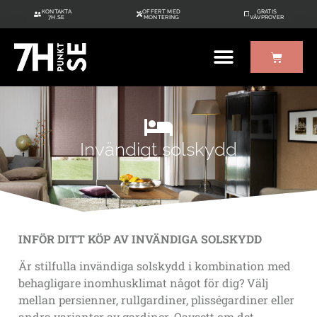
KONTAKTA
OFFERT MED
GRATIS
7H.SE
MONTERING
VÄVPROVER
ÖVRIGT UTE/INNE
GRATIS VÄVPROVER
Invändigt solskydd
INFÖR DITT KÖP AV INVÄNDIGA SOLSKYDD
Är stilfulla invändiga solskydd i kombination med
behagligare inomhusklimat något för dig? Välj
mellan persienner, rullgardiner, plisségardiner eller
andra varianter av gardiner. Oavsett om det