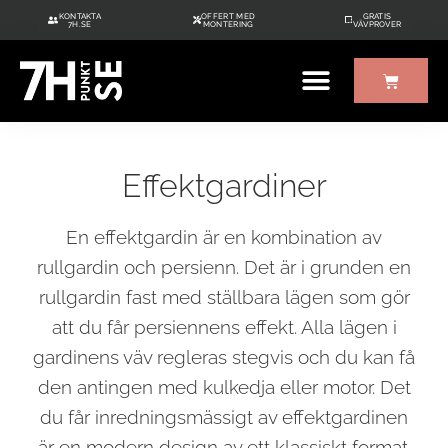
KONTAKTA
OFFERT MED
GRATIS
7H.SE
MONTERING
VÄVPROVER
ÖVRIGT UTE/INNE
GRATIS VÄVPROVER
Effektgardiner
En effektgardin är en kombination av
rullgardin och persienn. Det är i grunden en
rullgardin fast med ställbara lägen som gör
att du får persiennens effekt. Alla lägen i
gardinens väv regleras stegvis och du kan få
den antingen med kulkedja eller motor. Det
du får inredningsmässigt av effektgardinen
är en modern design av ett klassiskt format.