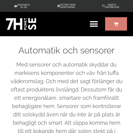
KONTAKTA
OFFERT MED
GRATIS
7H.SE
MONTERING
VÄVPROVER
ÖVRIGT UTE/INNE
GRATIS VÄVPROVER
Automatik och sensorer
Med sensorer och automatik skyddar du
markisens komponenter och väv från tuffa
väderomslag. Och med det sagt förlänger du
oftast produktens livslängd. Dessutom får du
ett energisnålare, smartare och framförallt
behagligare hem. Sensorer som kontrollerar
ditt solskydd även när du inte är på plats är
behagligt och smart. Att slippa komma hem
till ett kokande hem där solen stekt på i