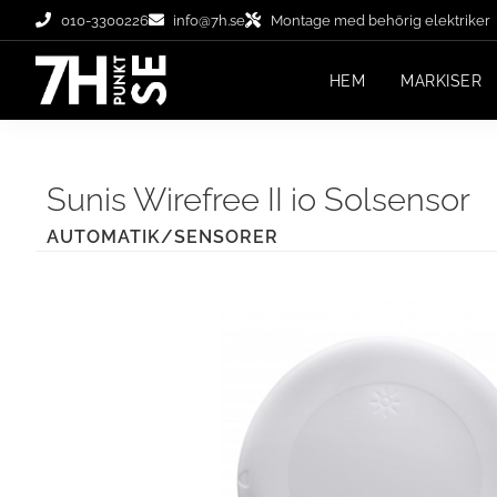
010-3300226
info@7h.se
Montage med behörig elektriker
HEM
MARKISER
Sunis Wirefree II io Solsensor
AUTOMATIK/SENSORER