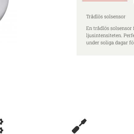
Trådlös solsensor
En trådlös solsensor 
ljusintensiteten. Perf
under soliga dagar f