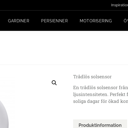
Inspiratio
GARDINER
PERSIENNER
MOTORISERING
Ö
Trådlös solsensor
En trådlös solsensor frå
ljusintensiteten. Perfekt 
soliga dagar för ökad ko
Produktinformation