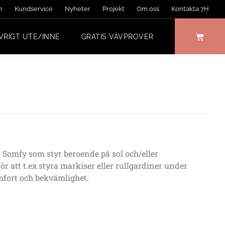
n
Kundservice
Nyheter
Projekt
Om oss
Kontakta 7H
VRIGT UTE/INNE
GRATIS VÄVPROVER
n Somfy som styr beroende på sol och/eller
för att t.ex styra markiser eller rullgardiner under
mfort och bekvämlighet.