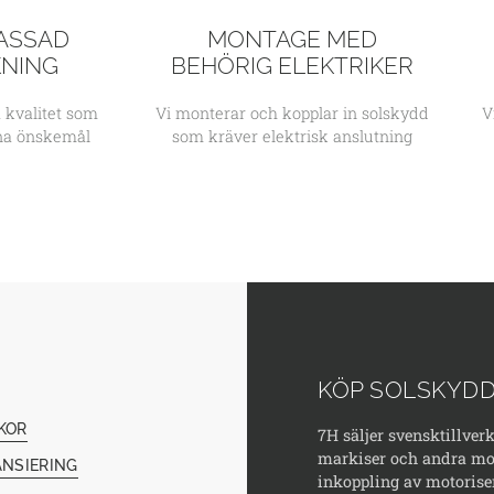
ASSAD
MONTAGE MED
KNING
BEHÖRIG ELEKTRIKER
 kvalitet som
Vi monterar och kopplar in solskydd
V
ina önskemål
som kräver elektrisk anslutning
KÖP SOLSKYDD
KOR
7H säljer svensktillver
markiser och andra mod
ANSIERING
inkoppling av motorise