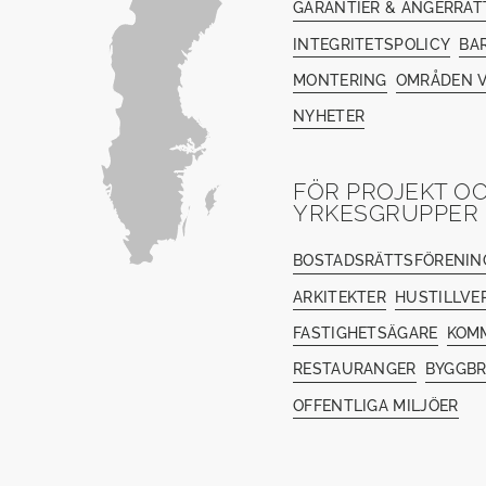
GARANTIER & ÅNGERRÄT
INTEGRITETSPOLICY
BA
MONTERING
OMRÅDEN V
NYHETER
FÖR PROJEKT O
YRKESGRUPPER
BOSTADSRÄTTSFÖRENIN
ARKITEKTER
HUSTILLVE
FASTIGHETSÄGARE
KOM
RESTAURANGER
BYGGB
OFFENTLIGA MILJÖER