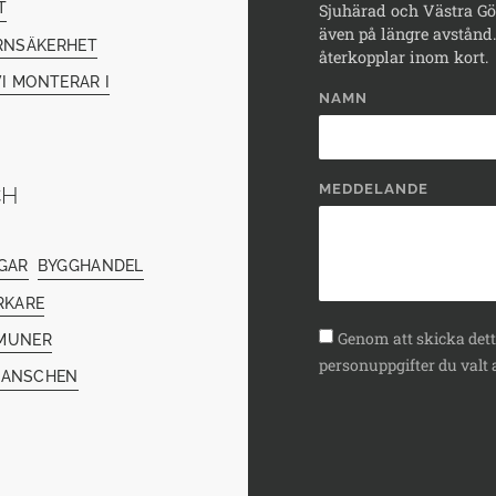
T
Sjuhärad och Västra Göt
även på längre avstånd. 
RNSÄKERHET
återkopplar inom kort.
I MONTERAR I
NAMN
MEDDELANDE
CH
GAR
BYGGHANDEL
RKARE
Genom att skicka detta
MUNER
personuppgifter du valt a
RANSCHEN