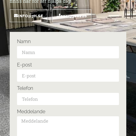
finns här för att hjälpa dig!
INFO@7H.SE
010-3300226
Namn
E-post
Telefon
Meddelande