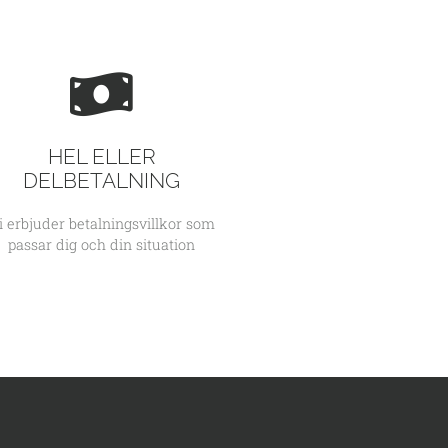
HEL ELLER
DELBETALNING
i erbjuder betalningsvillkor som
passar dig och din situation