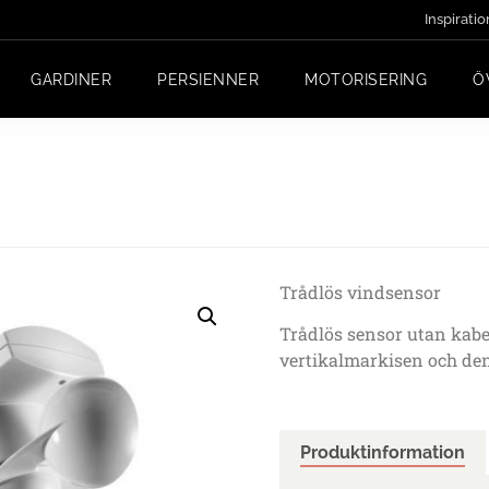
Inspiratio
GARDINER
PERSIENNER
MOTORISERING
Ö
Trådlös vindsensor
Trådlös sensor utan kab
vertikalmarkisen och de
Produktinformation