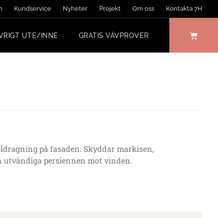
n
Kundservice
Nyheter
Projekt
Om oss
Kontakta 7H
VRIGT UTE/INNE
GRATIS VÄVPROVER
eldragning på fasaden. Skyddar markisen,
n utvändiga persiennen mot vinden.