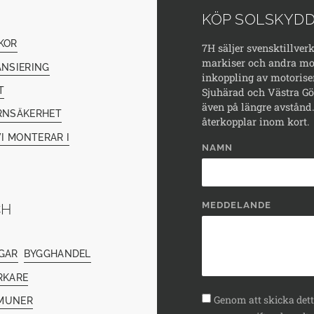
KÖP SOLSKYDD
KOR
7H säljer svensktillver
markiser och andra mod
ANSIERING
inkoppling av motorise
T
Sjuhärad och Västra Göt
även på längre avstånd. 
RNSÄKERHET
återkopplar inom kort.
I MONTERAR I
NAMN
MEDDELANDE
CH
GAR
BYGGHANDEL
RKARE
Genom att skicka detta
MUNER