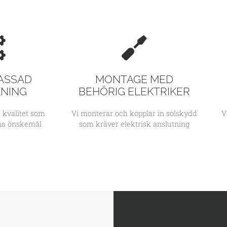
ASSAD
MONTAGE MED
KNING
BEHÖRIG ELEKTRIKER
 kvalitet som
Vi monterar och kopplar in solskydd
V
ina önskemål
som kräver elektrisk anslutning