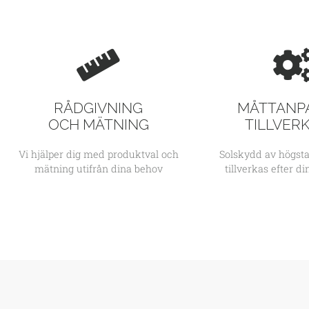
RÅDGIVNING
MÅTTANP
OCH MÄTNING
TILLVER
Vi hjälper dig med produktval och
Solskydd av högsta
mätning utifrån dina behov
tillverkas efter d