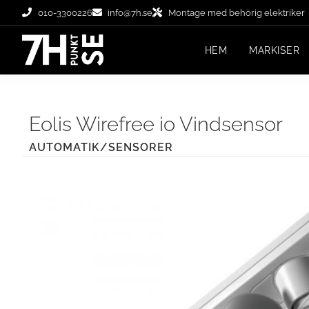
010-3300226
info@7h.se
Montage med behörig elektriker
HEM
MARKISER
Eolis Wirefree io Vindsensor
AUTOMATIK/SENSORER