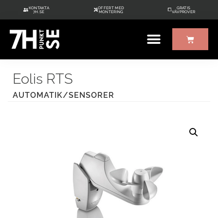
KONTAKTA
OFFERT MED
GRATIS
7H.SE
MONTERING
VÄVPROVER
Eolis RTS
AUTOMATIK/SENSORER