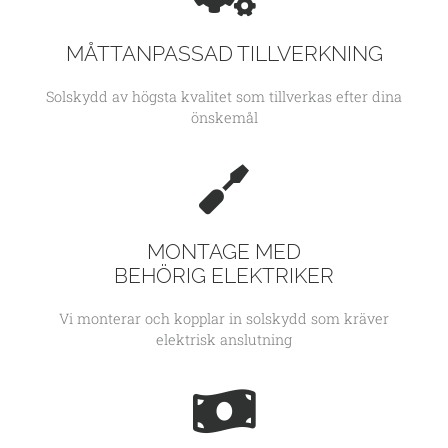
MÅTTANPASSAD TILLVERKNING
Solskydd av högsta kvalitet som tillverkas efter dina
önskemål
MONTAGE MED
BEHÖRIG ELEKTRIKER
Vi monterar och kopplar in solskydd som kräver
elektrisk anslutning