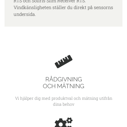
RTS och Soliris Slim Receiver RTS.
Vindkänsligheten ställer du direkt på sensorns
undersida.
RÅDGIVNING
OCH MÄTNING
Vi hjälper dig med produktval och mätning utifrån
dina behov