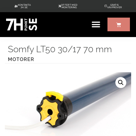
KONTAKTA
OFFERT MED
GRATIS
7H.SE
MONTERING
VÄVPROVER
Somfy LT50 30/17 70 mm
MOTORER