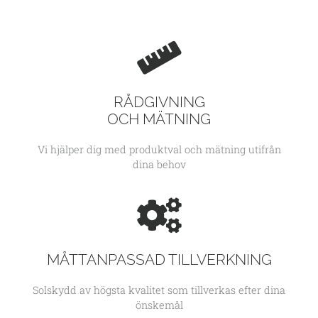
RÅDGIVNING
OCH MÄTNING
Vi hjälper dig med produktval och mätning utifrån
dina behov
MÅTTANPASSAD TILLVERKNING
Solskydd av högsta kvalitet som tillverkas efter dina
önskemål