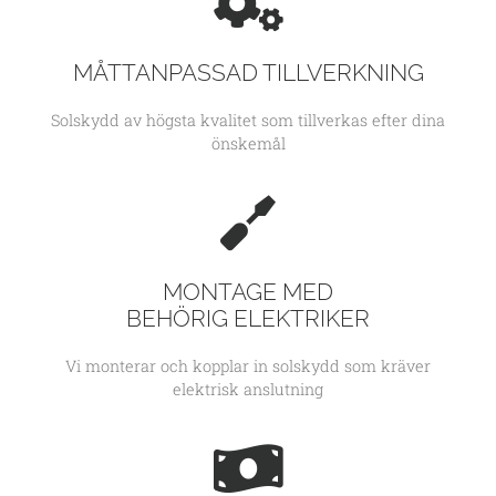
MÅTTANPASSAD TILLVERKNING
Solskydd av högsta kvalitet som tillverkas efter dina
önskemål
MONTAGE MED
BEHÖRIG ELEKTRIKER
Vi monterar och kopplar in solskydd som kräver
elektrisk anslutning