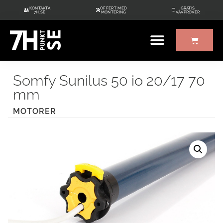
KONTAKTA
OFFERT MED
GRATIS
7H.SE
MONTERING
VÄVPROVER
Somfy Sunilus 50 io 20/17 70
mm
MOTORER