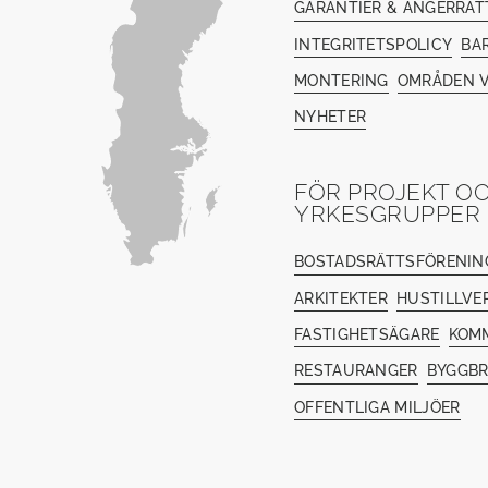
GARANTIER & ÅNGERRÄT
INTEGRITETSPOLICY
BA
MONTERING
OMRÅDEN V
NYHETER
FÖR PROJEKT O
YRKESGRUPPER
BOSTADSRÄTTSFÖRENIN
ARKITEKTER
HUSTILLVE
FASTIGHETSÄGARE
KOM
RESTAURANGER
BYGGB
OFFENTLIGA MILJÖER