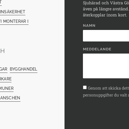
T
Sjuhärad och Västra Göt
även på längre avstånd. 
RNSÄKERHET
återkopplar inom kort.
I MONTERAR I
NAMN
MEDDELANDE
CH
GAR
BYGGHANDEL
RKARE
Genom att skicka detta
MUNER
personuppgifter du valt a
RANSCHEN