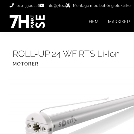
010-3300226
info@7h.se
Montage med behörig elektriker
HEM
MARKISER
ROLL-UP 24 WF RTS Li-Ion
MOTORER