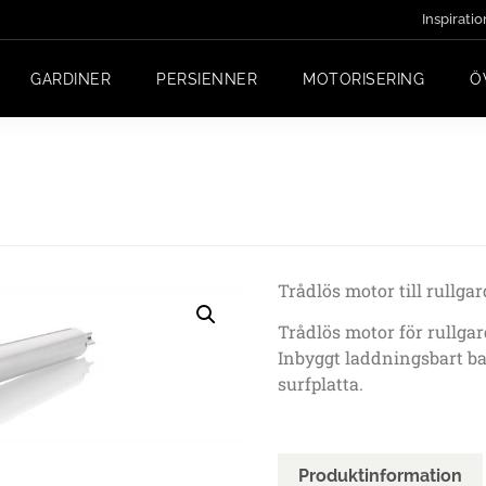
Inspiratio
GARDINER
PERSIENNER
MOTORISERING
Ö
Trådlös motor till rullga
Trådlös motor för rullga
Inbyggt laddningsbart batt
surfplatta.
Produktinformation