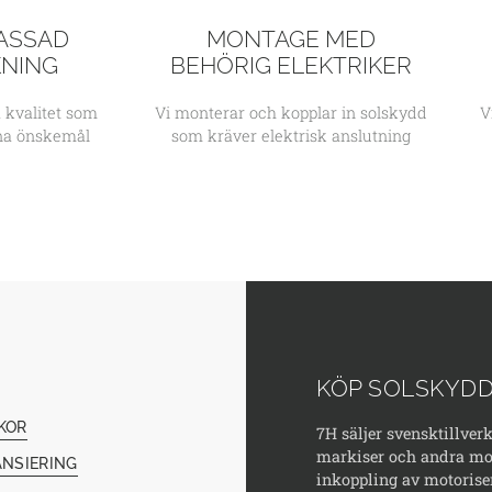
ASSAD
MONTAGE MED
KNING
BEHÖRIG ELEKTRIKER
 kvalitet som
Vi monterar och kopplar in solskydd
V
ina önskemål
som kräver elektrisk anslutning
KÖP SOLSKYDD
KOR
7H säljer svensktillver
markiser och andra mod
ANSIERING
inkoppling av motorise