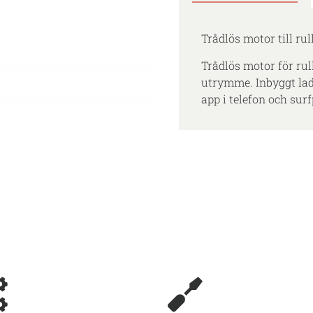
Trådlös motor till ru
Trådlös motor för ru
utrymme. Inbyggt ladd
app i telefon och surf