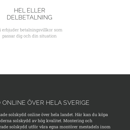
HEL ELLER
DELBETALNING
i erbjuder betalningsvillkor som
passar dig och din situation
 ONLINE ÖVER HELA SVERIGE
kade solskydd online över hela landet. Här kan du köpa
erna solskydd av hög kvalitet. Montering och
rade solskydd utför våra egna montörer mestadels inom