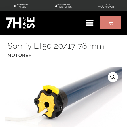
KONTAKTA
OFFERT MED
GRATIS
7H.SE
MONTERING
VÄVPROVER
Somfy LT50 20/17 78 mm
MOTORER