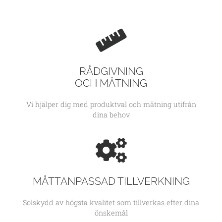
RÅDGIVNING
OCH MÄTNING
Vi hjälper dig med produktval och mätning utifrån
dina behov
MÅTTANPASSAD TILLVERKNING
Solskydd av högsta kvalitet som tillverkas efter dina
önskemål