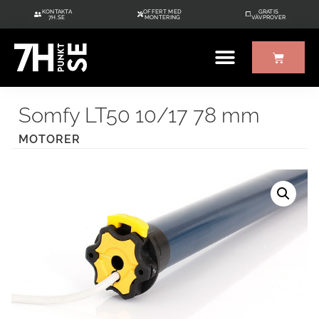
KONTAKTA
OFFERT MED
GRATIS
7H.SE
MONTERING
VÄVPROVER
Somfy LT50 10/17 78 mm
MOTORER