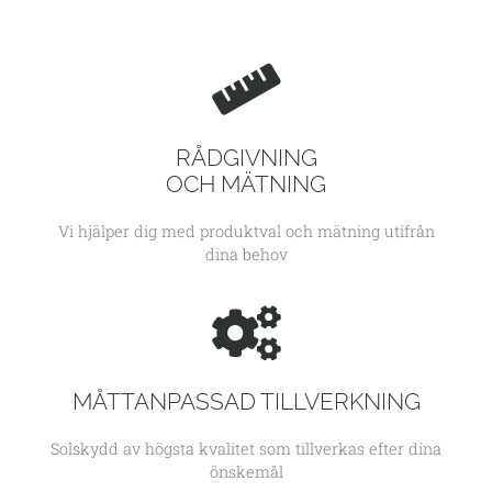
RÅDGIVNING
OCH MÄTNING
Vi hjälper dig med produktval och mätning utifrån
dina behov
MÅTTANPASSAD TILLVERKNING
Solskydd av högsta kvalitet som tillverkas efter dina
önskemål