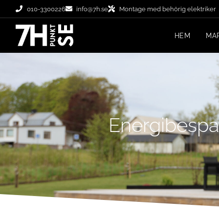
010-3300226
info@7h.se
Montage med behörig elektriker
HEM
MA
Energibespa