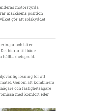
menderas
motorstyrda
erar markisens position
vilket gör att solskyddet
ieringar och bli en
Det bidrar till både
 hållbarhetsprofil.
ljövänlig lösning
för att
imatet. Genom att kombinera
laägare och fastighetsägare
romissa med komfort eller