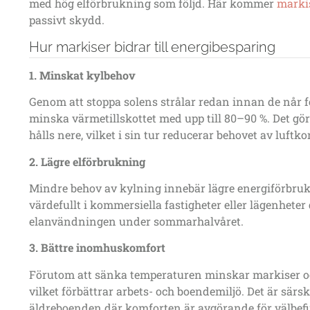
med hög elförbrukning som följd.
Här kommer
marki
passivt skydd.
Hur markiser bidrar till energibesparing
1. Minskat kylbehov
Genom att stoppa solens strålar redan
innan
de når f
minska värmetillskottet med upp till
80–90 %
. Det g
hålls nere, vilket i sin tur reducerar behovet av luftk
2. Lägre elförbrukning
Mindre behov av kylning innebär lägre energiförbrukn
värdefullt i kommersiella fastigheter eller lägenheter 
elanvändningen under sommarhalvåret.
3. Bättre inomhuskomfort
Förutom att sänka temperaturen minskar markiser oc
vilket förbättrar arbets- och boendemiljö. Det är särski
äldreboenden där komforten är avgörande för välbef