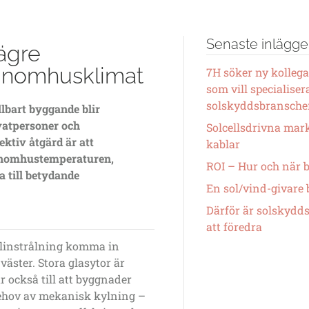
Senaste inlägg
lägre
 inomhusklimat
7H söker ny kollega
som vill specialiser
solskyddsbransch
llbart byggande blir
ivatpersoner och
Solcellsdrivna mark
ktiv åtgärd är att
kablar
 inomhustemperaturen,
ROI – Hur och när b
 till
betydande
En sol/vind-givare b
Därför är solskydds
att föredra
linstrålning
komma in
väster. Stora glasytor är
r också till att byggnader
t behov av mekanisk kylning –