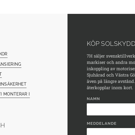
KÖP SOLSKYDD
KOR
7H säljer svensktillver
markiser och andra mod
ANSIERING
inkoppling av motorise
T
Sjuhärad och Västra Göt
även på längre avstånd. 
RNSÄKERHET
återkopplar inom kort.
I MONTERAR I
NAMN
MEDDELANDE
CH