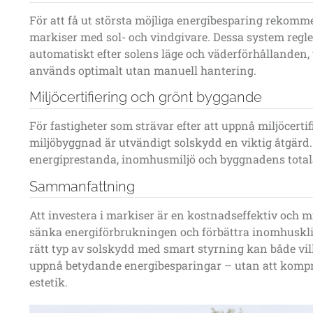
För att få ut största möjliga energibesparing rekom
markiser
med sol- och vindgivare. Dessa system regl
automatiskt efter solens läge och väderförhållanden, 
används optimalt utan manuell hantering.
Miljöcertifiering och grönt byggande
För fastigheter som strävar efter att uppnå miljöcertif
miljöbyggnad är utvändigt solskydd en viktig åtgärd. 
energiprestanda, inomhusmiljö och byggnadens totala
Sammanfattning
Att investera i markiser är en
kostnadseffektiv och mi
sänka energiförbrukningen och förbättra inomhuskl
rätt typ av solskydd med smart styrning kan både vil
uppnå betydande energibesparingar – utan att komp
estetik.