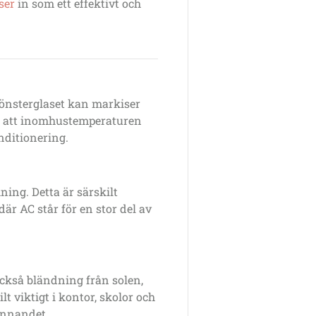
ser
in som ett effektivt och
önsterglaset kan markiser
ör att inomhustemperaturen
onditionering.
ing. Detta är särskilt
där AC står för en stor del av
kså bländning från solen,
lt viktigt i kontor, skolor och
innandet.