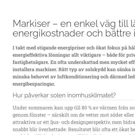
Markiser – en enkel väg till 
energikostnader och bättre
I takt med stigande energipriser och ökat fokus på hå
energieffektiva lösningar allt viktigare – både för pr
fastighetsägare. En ofta underskattad men mycket effe
installera
markiser
. Rätt typ av solskydd kan sänka
minska behovet av luftkonditionering och därmed leda
energibesparingar
.
Hur påverkar solen inomhusklimatet?
Under sommaren kan upp till
80 % av värmen från so
genom fönster – särskilt om de vetter mot söder eller 
attraktiva ur ett ljus- och designperspektiv, men bidra
snabbt blir överhettade. Resultatet blir ofta ett öka