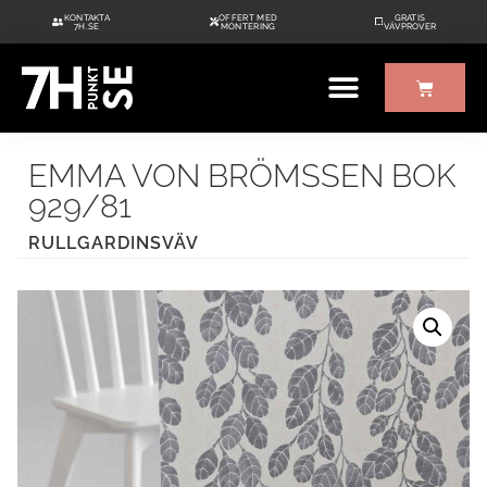
KONTAKTA
OFFERT MED
GRATIS
7H.SE
MONTERING
VÄVPROVER
ÖVRIGT UTE/INNE
GRATIS VÄVPROVER
EMMA VON BRÖMSSEN BOK
929/81
RULLGARDINSVÄV