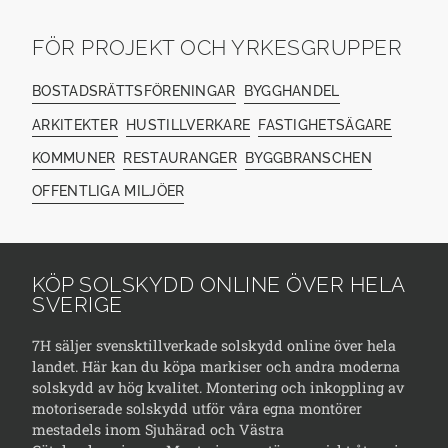
FÖR PROJEKT OCH YRKESGRUPPER
BOSTADSRÄTTSFÖRENINGAR
BYGGHANDEL
ARKITEKTER
HUSTILLVERKARE
FASTIGHETSÄGARE
KOMMUNER
RESTAURANGER
BYGGBRANSCHEN
OFFENTLIGA MILJÖER
KÖP SOLSKYDD ONLINE ÖVER HELA
SVERIGE
7H säljer svensktillverkade solskydd online över hela
landet. Här kan du köpa markiser och andra moderna
solskydd av hög kvalitet. Montering och inkoppling av
motoriserade solskydd utför våra egna montörer
mestadels inom Sjuhärad och Västra