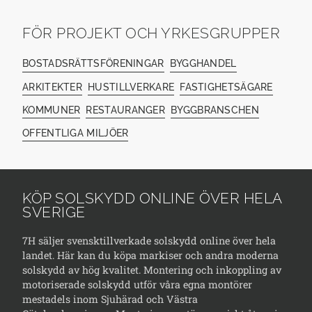
FÖR PROJEKT OCH YRKESGRUPPER
BOSTADSRÄTTSFÖRENINGAR
BYGGHANDEL
ARKITEKTER
HUSTILLVERKARE
FASTIGHETSÄGARE
KOMMUNER
RESTAURANGER
BYGGBRANSCHEN
OFFENTLIGA MILJÖER
KÖP SOLSKYDD ONLINE ÖVER HELA
SVERIGE
7H säljer svensktillverkade solskydd online över hela
landet. Här kan du köpa markiser och andra moderna
solskydd av hög kvalitet. Montering och inkoppling av
motoriserade solskydd utför våra egna montörer
mestadels inom Sjuhärad och Västra