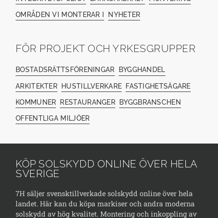
OMRÅDEN VI MONTERAR I
NYHETER
FÖR PROJEKT OCH YRKESGRUPPER
BOSTADSRÄTTSFÖRENINGAR
BYGGHANDEL
ARKITEKTER
HUSTILLVERKARE
FASTIGHETSÄGARE
KOMMUNER
RESTAURANGER
BYGGBRANSCHEN
OFFENTLIGA MILJÖER
KÖP SOLSKYDD ONLINE ÖVER HELA
SVERIGE
7H säljer svensktillverkade solskydd online över hela
landet. Här kan du köpa markiser och andra moderna
solskydd av hög kvalitet. Montering och inkoppling av