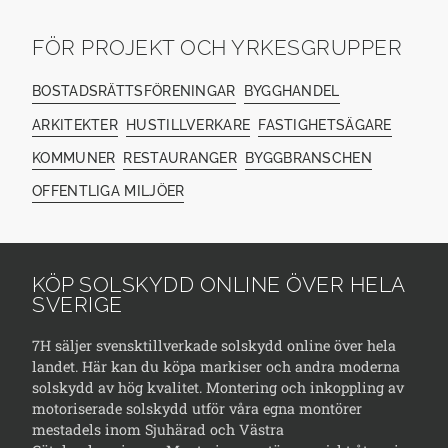
FÖR PROJEKT OCH YRKESGRUPPER
BOSTADSRÄTTSFÖRENINGAR
BYGGHANDEL
ARKITEKTER
HUSTILLVERKARE
FASTIGHETSÄGARE
KOMMUNER
RESTAURANGER
BYGGBRANSCHEN
OFFENTLIGA MILJÖER
KÖP SOLSKYDD ONLINE ÖVER HELA
SVERIGE
7H säljer svensktillverkade solskydd online över hela
landet. Här kan du köpa markiser och andra moderna
solskydd av hög kvalitet. Montering och inkoppling av
motoriserade solskydd utför våra egna montörer
mestadels inom Sjuhärad och Västra