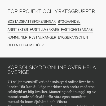
FÖR PROJEKT OCH YRKESGRUPPER
BOSTADSRÄTTSFÖRENINGAR
BYGGHANDEL
ARKITEKTER
HUSTILLVERKARE
FASTIGHETSÄGARE
KOMMUNER
RESTAURANGER
BYGGBRANSCHEN
OFFENTLIGA MILJÖER
KÖP SOLSKYDD ONLINE ÖVER HELA
SVERIGE
7H säljer svensktillverkade solskydd online över hela
landet. Här kan du köpa markiser och andra moderna
solskydd av hög kvalitet. Montering och inkoppling av
motoriserade solskydd utför våra egna montörer
mestadels inom Sjuhärad och Västra