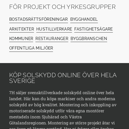
FÖR PROJEKT OCH YRKESGRUPPER
BOSTADSRÄTTSFÖRENINGAR
BYGGHANDEL
ARKITEKTER
HUSTILLVERKARE
FASTIGHETSÄGARE
KOMMUNER
RESTAURANGER
BYGGBRANSCHEN
OFFENTLIGA MILJÖER
KÖP SOLSKYDD ONLINE ÖVER HELA
SVERIGE
7H säljer svensktillverkade solskydd online över hela
landet. Här kan du köpa markiser och andra moderna
solskydd av hög kvalitet. Montering och inkoppling av
motoriserade solskydd utför våra egna montörer
mestadels inom Sjuhärad och Västra
Götalandsregionen. Montering av större projekt åtar vi
oss även på längre avstånd. Har ni frågor eller önskar