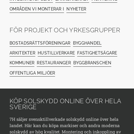
OMRÅDEN VI MONTERAR I
NYHETER
FÖR PROJEKT OCH YRKESGRUPPER
BOSTADSRÄTTSFÖRENINGAR
BYGGHANDEL
ARKITEKTER
HUSTILLVERKARE
FASTIGHETSÄGARE
KOMMUNER
RESTAURANGER
BYGGBRANSCHEN
OFFENTLIGA MILJÖER
KÖP SOLSKYDD ONLINE ÖVER HELA
SVERIGE
7H säljer svensktillverkade solskydd online över hela
landet. Här kan du köpa markiser och andra moderna
solskydd av hög kvalitet. Montering och inkoppling av