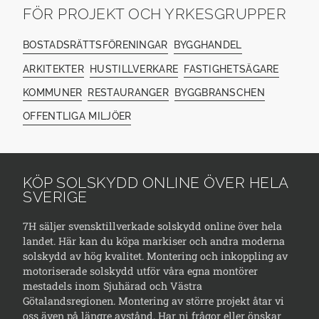
FÖR PROJEKT OCH YRKESGRUPPER
BOSTADSRÄTTSFÖRENINGAR
BYGGHANDEL
ARKITEKTER
HUSTILLVERKARE
FASTIGHETSÄGARE
KOMMUNER
RESTAURANGER
BYGGBRANSCHEN
OFFENTLIGA MILJÖER
KÖP SOLSKYDD ONLINE ÖVER HELA
SVERIGE
7H säljer svensktillverkade solskydd online över hela
landet. Här kan du köpa markiser och andra moderna
solskydd av hög kvalitet. Montering och inkoppling av
motoriserade solskydd utför våra egna montörer
mestadels inom Sjuhärad och Västra
Götalandsregionen. Montering av större projekt åtar vi
oss även på längre avstånd. Har ni frågor eller önskar