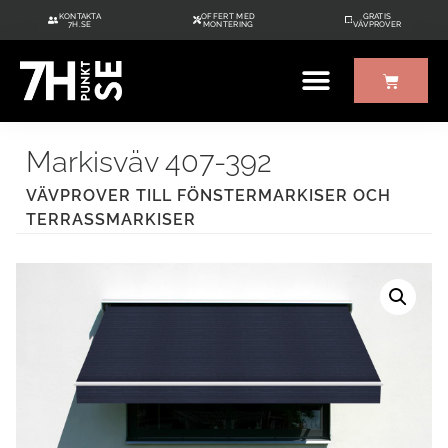
KONTAKTA
OFFERT MED
GRATIS
7H.SE
MONTERING
VÄVPROVER
ÖVRIGT UTE/INNE
GRATIS VÄVPROVER
Markisväv 407-392
VÄVPROVER TILL FÖNSTERMARKISER OCH
TERRASSMARKISER