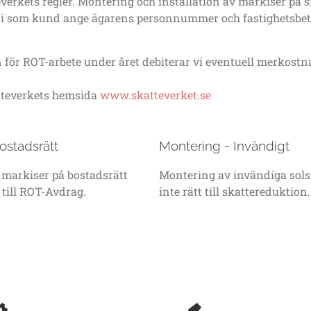
everkets regler. Montering och installation av markiser på
i som kund ange ägarens personnummer och fastighetsbet
 för ROT-arbete under året debiterar vi eventuell merkostn
tteverkets hemsida
www.skatteverket.se
ostadsrätt
Montering - Invändigt
markiser på bostadsrätt
Montering av invändiga sol
 till ROT-Avdrag.
inte rätt till skattereduktion.