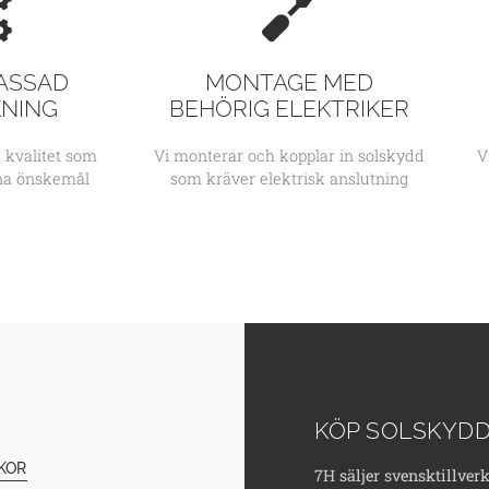
ASSAD
MONTAGE MED
KNING
BEHÖRIG ELEKTRIKER
 kvalitet som
Vi monterar och kopplar in solskydd
V
ina önskemål
som kräver elektrisk anslutning
KÖP SOLSKYDD
KOR
7H säljer svensktillver