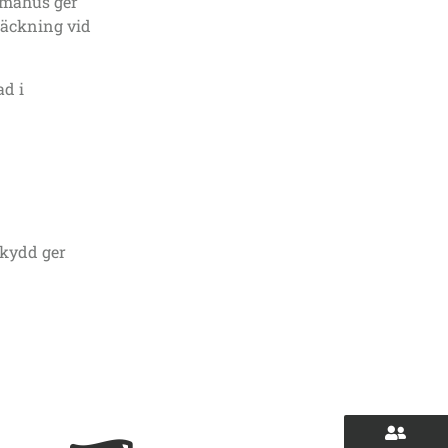
 småhus ger
äckning vid
ad i
skydd ger