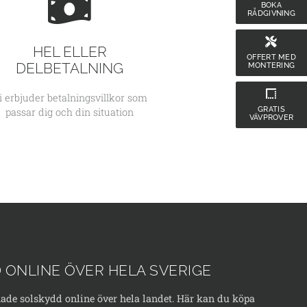
BOKA
RÅDGIVNING
HEL ELLER
OFFERT MED
DELBETALNING
MONTERING
i erbjuder betalningsvillkor som
GRATIS
passar dig och din situation
VÄVPROVER
 ONLINE ÖVER HELA SVERIGE
kade solskydd online över hela landet. Här kan du köpa