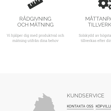
RÅDGIVNING
MÅTTANP
OCH MÄTNING
TILLVER
Vi hjälper dig med produktval och
Solskydd av högsta
mätning utifrån dina behov
tillverkas efter d
KUNDSERVICE
KONTAKTA OSS
KÖPVILL