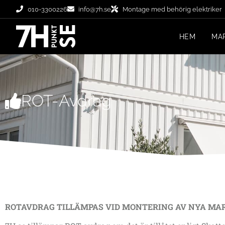
010-3300226
info@7h.se
Montage med behörig elektriker
HEM
MA
ROT-Avdrag
ROTAVDRAG TILLÄMPAS VID MONTERING AV NYA MA