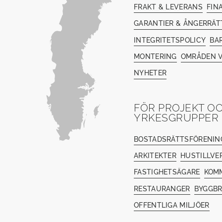
FRAKT & LEVERANS
FIN
GARANTIER & ÅNGERRÄT
INTEGRITETSPOLICY
BA
MONTERING
OMRÅDEN V
NYHETER
FÖR PROJEKT O
YRKESGRUPPER
BOSTADSRÄTTSFÖRENIN
ARKITEKTER
HUSTILLVE
FASTIGHETSÄGARE
KOM
RESTAURANGER
BYGGB
OFFENTLIGA MILJÖER