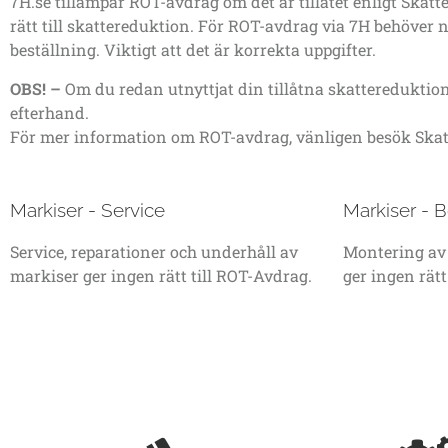
7H.se
tillämpar ROT-avdrag om det är tillåtet enligt Skatt
rätt till skattereduktion. För ROT-avdrag via
7H
behöver n
beställning. Viktigt att det är korrekta uppgifter.
OBS! –
Om du redan utnyttjat din tillåtna skattereduktion
efterhand.
För mer information om ROT-avdrag, vänligen besök Ska
Markiser - Service
Markiser - B
Service, reparationer och underhåll av
Montering av 
markiser ger ingen rätt till ROT-Avdrag.
ger ingen rätt