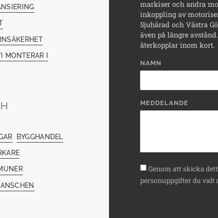
markiser och andra mod
ANSIERING
inkoppling av motorise
T
Sjuhärad och Västra Göt
även på längre avstånd. 
RNSÄKERHET
återkopplar inom kort.
I MONTERAR I
NAMN
MEDDELANDE
CH
GAR
BYGGHANDEL
RKARE
Genom att skicka detta
MUNER
personuppgifter du valt a
RANSCHEN