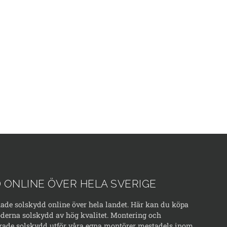
 ONLINE ÖVER HELA SVERIGE
kade solskydd online över hela landet. Här kan du köpa
erna solskydd av hög kvalitet. Montering och
rade solskydd utför våra egna montörer mestadels inom