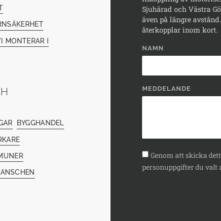
T
Sjuhärad och Västra Göt
även på längre avstånd. 
RNSÄKERHET
återkopplar inom kort.
I MONTERAR I
NAMN
MEDDELANDE
CH
GAR
BYGGHANDEL
RKARE
Genom att skicka detta
MUNER
personuppgifter du valt a
RANSCHEN