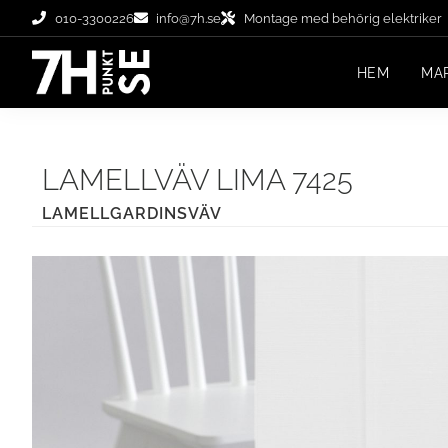
010-3300226
info@7h.se
Montage med behörig elektriker
HEM
MA
LAMELLVÄV LIMA 7425
LAMELLGARDINSVÄV