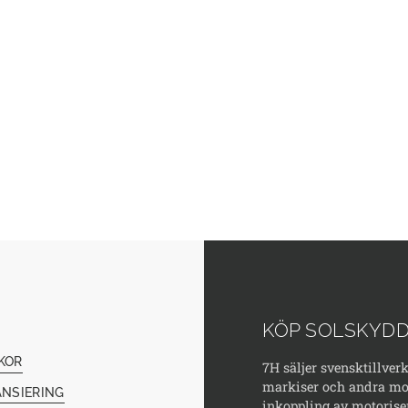
KÖP SOLSKYDD
KOR
7H säljer svensktillver
markiser och andra mod
ANSIERING
inkoppling av motorise