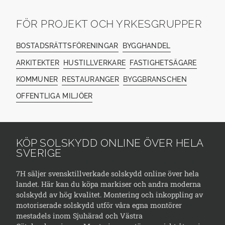
FÖR PROJEKT OCH YRKESGRUPPER
BOSTADSRÄTTSFÖRENINGAR
BYGGHANDEL
ARKITEKTER
HUSTILLVERKARE
FASTIGHETSÄGARE
KOMMUNER
RESTAURANGER
BYGGBRANSCHEN
OFFENTLIGA MILJÖER
KÖP SOLSKYDD ONLINE ÖVER HELA
SVERIGE
7H säljer svensktillverkade solskydd online över hela
landet. Här kan du köpa markiser och andra moderna
solskydd av hög kvalitet. Montering och inkoppling av
motoriserade solskydd utför våra egna montörer
mestadels inom Sjuhärad och Västra