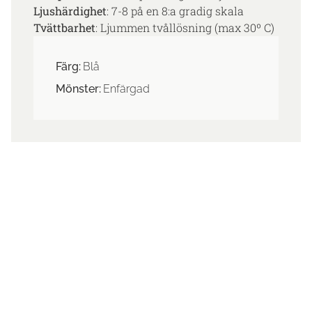
Ljushärdighet
: 7-8 på en 8:a gradig skala
Tvättbarhet
: Ljummen tvållösning (max 30º C)
Färg:
Blå
Mönster:
Enfärgad