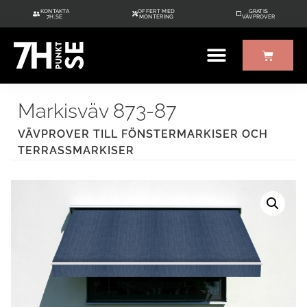
KONTAKTA
OFFERT MED
GRATIS
7H.SE
MONTERING
VÄVPROVER
ÖVRIGT UTE/INNE
GRATIS VÄVPROVER
Markisväv 873-87
VÄVPROVER TILL FÖNSTERMARKISER OCH
TERRASSMARKISER