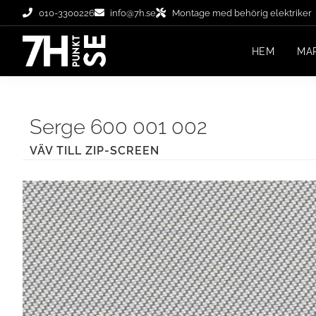
010-3300226
info@7h.se
Montage med behörig elektriker
HEM
MA
Serge 600 001 002
VÄV TILL ZIP-SCREEN