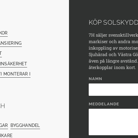
KÖP SOLSKYDD
KOR
7H säljer svensktillver
markiser och andra mod
ANSIERING
inkoppling av motorise
T
Sjuhärad och Västra Göt
även på längre avstånd. 
RNSÄKERHET
återkopplar inom kort.
I MONTERAR I
NAMN
MEDDELANDE
CH
GAR
BYGGHANDEL
RKARE