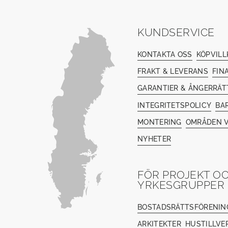
KUNDSERVICE
KONTAKTA OSS
KÖPVILL
FRAKT & LEVERANS
FIN
GARANTIER & ÅNGERRÄT
INTEGRITETSPOLICY
BA
MONTERING
OMRÅDEN V
NYHETER
FÖR PROJEKT O
YRKESGRUPPER
BOSTADSRÄTTSFÖRENIN
ARKITEKTER
HUSTILLVE