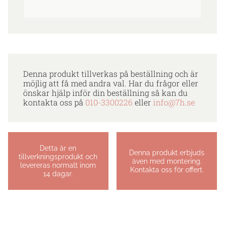
Denna produkt tillverkas på beställning och är
möjlig att få med andra val. Har du frågor eller
önskar hjälp inför din beställning så kan du
kontakta oss på
010-3300226
eller
info@7h.se
Detta är en
Denna produkt erbjuds
tillverkningsprodukt och
även med montering.
levereras normalt inom
Kontakta oss för offert.
14 dagar.