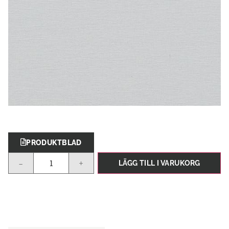
PRODUKTBLAD
-
+
LÄGG TILL I VARUKORG