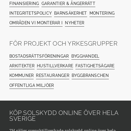
FINANSIERING
GARANTIER & ÅNGERRÄTT
INTEGRITETSPOLICY
BARNSÄKERHET
MONTERING
OMRÅDEN VI MONTERAR I
NYHETER
FÖR PROJEKT OCH YRKESGRUPPER
BOSTADSRÄTTSFÖRENINGAR
BYGGHANDEL
ARKITEKTER
HUSTILLVERKARE
FASTIGHETSÄGARE
KOMMUNER
RESTAURANGER
BYGGBRANSCHEN
OFFENTLIGA MILJÖER
KÖP SOLSKYDD ONLINE ÖVER HELA
SVERIGE
7H säljer svensktillverkade solskydd online över hela