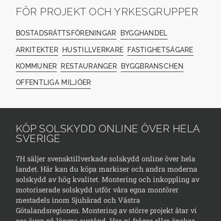
FÖR PROJEKT OCH YRKESGRUPPER
BOSTADSRÄTTSFÖRENINGAR
BYGGHANDEL
ARKITEKTER
HUSTILLVERKARE
FASTIGHETSÄGARE
KOMMUNER
RESTAURANGER
BYGGBRANSCHEN
OFFENTLIGA MILJÖER
KÖP SOLSKYDD ONLINE ÖVER HELA
SVERIGE
7H säljer svensktillverkade solskydd online över hela
landet. Här kan du köpa markiser och andra moderna
solskydd av hög kvalitet. Montering och inkoppling av
motoriserade solskydd utför våra egna montörer
mestadels inom Sjuhärad och Västra
Götalandsregionen. Montering av större projekt åtar vi
oss även på längre avstånd. Har ni frågor eller önskar