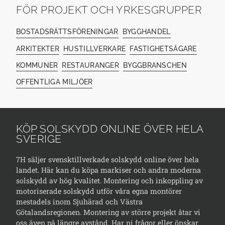
FÖR PROJEKT OCH YRKESGRUPPER
BOSTADSRÄTTSFÖRENINGAR
BYGGHANDEL
ARKITEKTER
HUSTILLVERKARE
FASTIGHETSÄGARE
KOMMUNER
RESTAURANGER
BYGGBRANSCHEN
OFFENTLIGA MILJÖER
KÖP SOLSKYDD ONLINE ÖVER HELA
SVERIGE
7H säljer svensktillverkade solskydd online över hela
landet. Här kan du köpa markiser och andra moderna
solskydd av hög kvalitet. Montering och inkoppling av
motoriserade solskydd utför våra egna montörer
mestadels inom Sjuhärad och Västra
Götalandsregionen. Montering av större projekt åtar vi
oss även på längre avstånd. Har ni frågor eller önskar