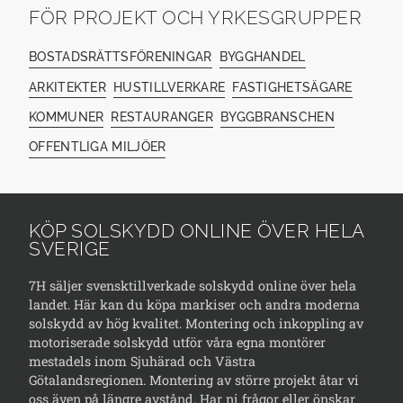
FÖR PROJEKT OCH YRKESGRUPPER
BOSTADSRÄTTSFÖRENINGAR
BYGGHANDEL
ARKITEKTER
HUSTILLVERKARE
FASTIGHETSÄGARE
KOMMUNER
RESTAURANGER
BYGGBRANSCHEN
OFFENTLIGA MILJÖER
KÖP SOLSKYDD ONLINE ÖVER HELA
SVERIGE
7H säljer svensktillverkade solskydd online över hela
landet. Här kan du köpa markiser och andra moderna
solskydd av hög kvalitet. Montering och inkoppling av
motoriserade solskydd utför våra egna montörer
mestadels inom Sjuhärad och Västra
Götalandsregionen. Montering av större projekt åtar vi
oss även på längre avstånd. Har ni frågor eller önskar