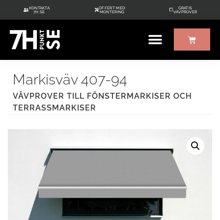
KONTAKTA
OFFERT MED
GRATIS
7H.SE
MONTERING
VÄVPROVER
ÖVRIGT UTE/INNE
GRATIS VÄVPROVER
Markisväv 407-94
VÄVPROVER TILL FÖNSTERMARKISER OCH
TERRASSMARKISER