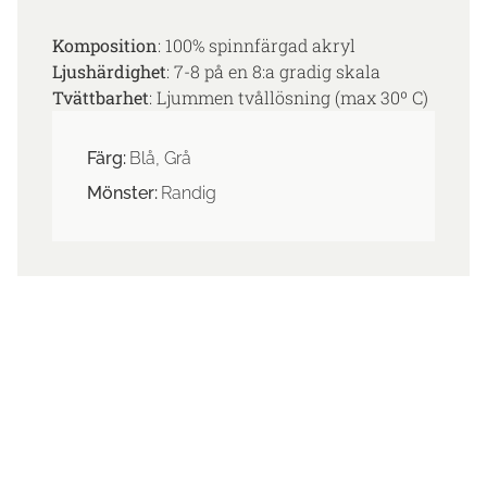
Komposition
: 100% spinnfärgad akryl
Ljushärdighet
: 7-8 på en 8:a gradig skala
Tvättbarhet
: Ljummen tvållösning (max 30º C)
Färg:
Blå, Grå
Mönster:
Randig