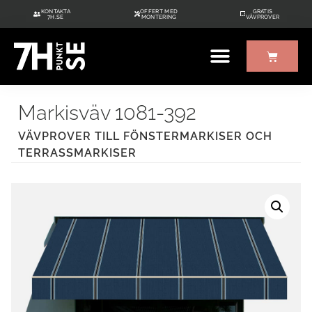
KONTAKTA
OFFERT MED
GRATIS
7H.SE
MONTERING
VÄVPROVER
ÖVRIGT UTE/INNE
GRATIS VÄVPROVER
Markisväv 1081-392
VÄVPROVER TILL FÖNSTERMARKISER OCH
TERRASSMARKISER