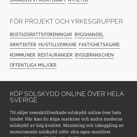
FÖR PROJEKT OCH YRKESGRUPPER
BOSTADSRÄTTSFÖRENINGAR
BYGGHANDEL
ARKITEKTER
HUSTILLVERKARE
FASTIGHETSÄGARE
KOMMUNER
RESTAURANGER
BYGGBRANSCHEN
OFFENTLIGA MILJÖER
KÖP SOLSKYDD ONLINE ÖVER HELA
SVERIGE
7H säljer svensktillverkade solskydd online över hela
landet. Här kan du köpa markiser och andra moderna
solskydd av hög kvalitet. Montering och inkoppling av
motoriserade solskydd utför våra egna montörer