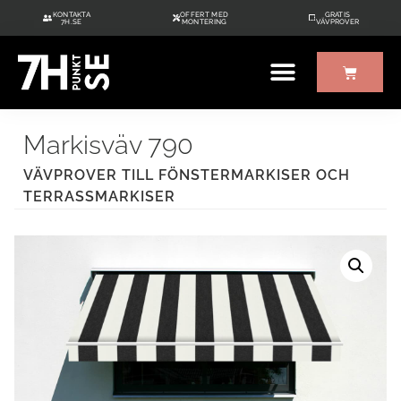
KONTAKTA
OFFERT MED
GRATIS
7H.SE
MONTERING
VÄVPROVER
ÖVRIGT UTE/INNE
GRATIS VÄVPROVER
Markisväv 790
VÄVPROVER TILL FÖNSTERMARKISER OCH
TERRASSMARKISER