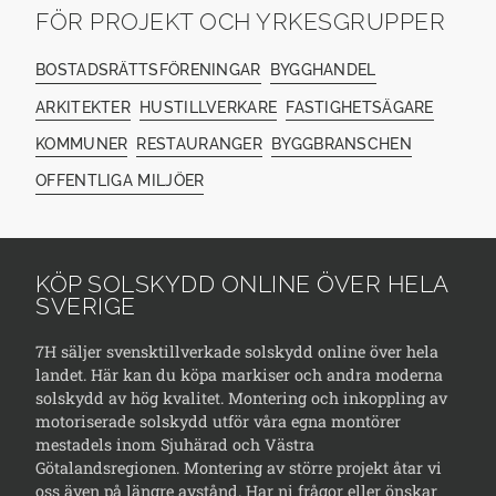
FÖR PROJEKT OCH YRKESGRUPPER
BOSTADSRÄTTSFÖRENINGAR
BYGGHANDEL
ARKITEKTER
HUSTILLVERKARE
FASTIGHETSÄGARE
KOMMUNER
RESTAURANGER
BYGGBRANSCHEN
OFFENTLIGA MILJÖER
KÖP SOLSKYDD ONLINE ÖVER HELA
SVERIGE
7H säljer svensktillverkade solskydd online över hela
landet. Här kan du köpa markiser och andra moderna
solskydd av hög kvalitet. Montering och inkoppling av
motoriserade solskydd utför våra egna montörer
mestadels inom Sjuhärad och Västra
Götalandsregionen. Montering av större projekt åtar vi
oss även på längre avstånd. Har ni frågor eller önskar