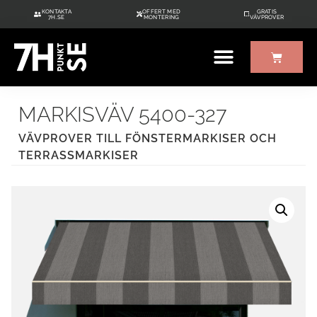
KONTAKTA
OFFERT MED
GRATIS
7H.SE
MONTERING
VÄVPROVER
ÖVRIGT UTE/INNE
GRATIS VÄVPROVER
MARKISVÄV 5400-327
VÄVPROVER TILL FÖNSTERMARKISER OCH
TERRASSMARKISER