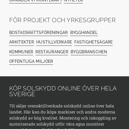
FÖR PROJEKT OCH YRKESGRUPPER
BOSTADSRÄTTSFÖRENINGAR
BYGGHANDEL
ARKITEKTER
HUSTILLVERKARE
FASTIGHETSÄGARE
KOMMUNER
RESTAURANGER
BYGGBRANSCHEN
OFFENTLIGA MILJÖER
KÖP SOLSKYDD ONLINE ÖVER HELA
SVERIGE
7H säljer svensktillverkade solskydd online över hela
landet. Här kan du köpa markiser och andra moderna
solskydd av hög kvalitet. Montering och inkoppling av
motoriserade solskydd utför våra egna montörer