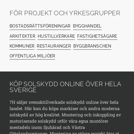
FÖR PROJEKT OCH YRKESGRUPPER
BOSTADSRÄTTSFÖRENINGAR
BYGGHANDEL
ARKITEKTER
HUSTILLVERKARE
FASTIGHETSÄGARE
KOMMUNER
RESTAURANGER
BYGGBRANSCHEN
OFFENTLIGA MILJÖER
KÖP SOLSKYDD ONLINE ÖVER HELA
SVERIGE
7H säljer svensktillverkade solskydd online över hela
landet. Här kan du köpa markiser och andra moderna
solskydd av hög kvalitet. Montering och inkoppling av
motoriserade solskydd utför våra egna montörer
mestadels inom Sjuhärad och Västra
Götalandsregionen. Montering av större projekt åtar vi