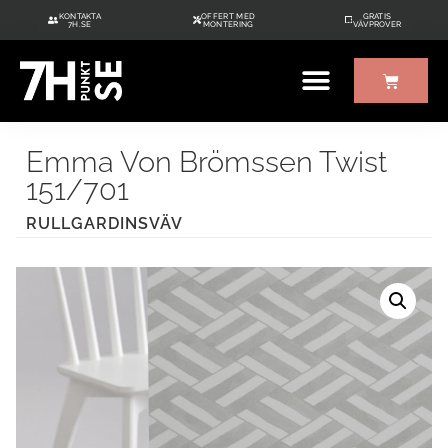
KONTAKTA
OFFERT MED
GRATIS
7H.SE
MONTERING
VÄVPROVER
ÖVRIGT UTE/INNE
GRATIS VÄVPROVER
Emma Von Brömssen Twist
151/701
RULLGARDINSVÄV