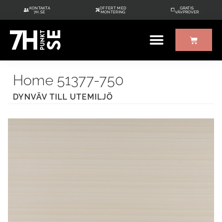
KONTAKTA
OFFERT MED
GRATIS
7H.SE
MONTERING
VÄVPROVER
ÖVRIGT UTE/INNE
GRATIS VÄVPROVER
Home 51377-750
DYNVÄV TILL UTEMILJÖ