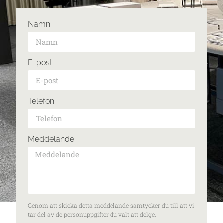
Namn
E-post
Telefon
Meddelande
Genom att skicka detta meddelande samtycker du till att vi
tar del av de personuppgifter du valt att delge.