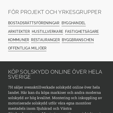
FÖR PROJEKT OCH YRKESGRUPPER
BOSTADSRÄTTSFÖRENINGAR
BYGGHANDEL
ARKITEKTER
HUSTILLVERKARE
FASTIGHETSÄGARE
KOMMUNER
RESTAURANGER
BYGGBRANSCHEN
OFFENTLIGA MILJÖER
KÖP SOLSKYDD ONLINE ÖVER HELA
SVERIGE
7H säljer svensktillverkade solskydd online över hela
landet. Här kan du köpa markiser och andra moderna
solskydd av hög kvalitet. Montering och inkoppling av
motoriserade solskydd utför våra egna montörer
mestadels inom Sjuhärad och Västra