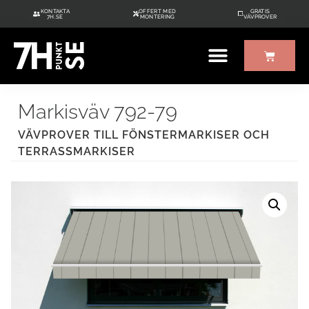
KONTAKTA
OFFERT MED
GRATIS
7H.SE
MONTERING
VÄVPROVER
ÖVRIGT UTE/INNE
GRATIS VÄVPROVER
Markisväv 792-79
VÄVPROVER TILL FÖNSTERMARKISER OCH
TERRASSMARKISER