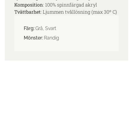
Komposition
: 100% spinnfärgad akryl
Tvättbarhet
: Ljummen tvållösning (max 30º C)
Färg:
Grå, Svart
Mönster:
Randig