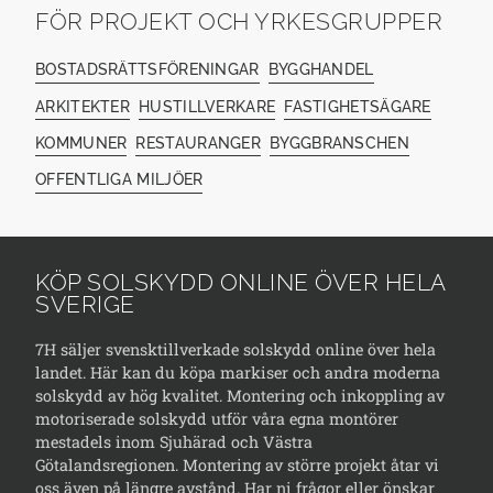
FÖR PROJEKT OCH YRKESGRUPPER
BOSTADSRÄTTSFÖRENINGAR
BYGGHANDEL
ARKITEKTER
HUSTILLVERKARE
FASTIGHETSÄGARE
KOMMUNER
RESTAURANGER
BYGGBRANSCHEN
OFFENTLIGA MILJÖER
KÖP SOLSKYDD ONLINE ÖVER HELA
SVERIGE
7H säljer svensktillverkade solskydd online över hela
landet. Här kan du köpa markiser och andra moderna
solskydd av hög kvalitet. Montering och inkoppling av
motoriserade solskydd utför våra egna montörer
mestadels inom Sjuhärad och Västra
Götalandsregionen. Montering av större projekt åtar vi
oss även på längre avstånd. Har ni frågor eller önskar