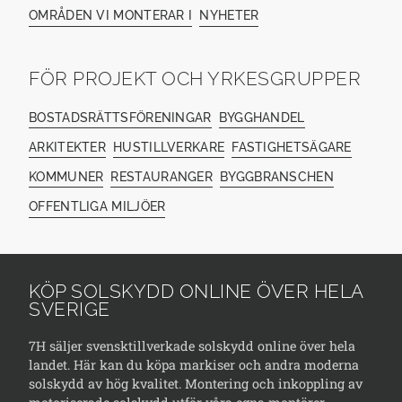
OMRÅDEN VI MONTERAR I
NYHETER
FÖR PROJEKT OCH YRKESGRUPPER
BOSTADSRÄTTSFÖRENINGAR
BYGGHANDEL
ARKITEKTER
HUSTILLVERKARE
FASTIGHETSÄGARE
KOMMUNER
RESTAURANGER
BYGGBRANSCHEN
OFFENTLIGA MILJÖER
KÖP SOLSKYDD ONLINE ÖVER HELA
SVERIGE
7H säljer svensktillverkade solskydd online över hela
landet. Här kan du köpa markiser och andra moderna
solskydd av hög kvalitet. Montering och inkoppling av