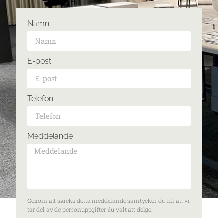
Namn
E-post
Telefon
Meddelande
Genom att skicka detta meddelande samtycker du till att vi
tar del av de personuppgifter du valt att delge.