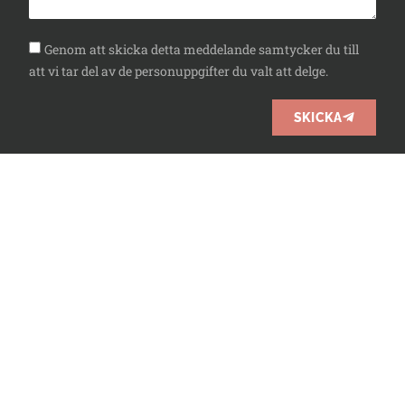
Genom att skicka detta meddelande samtycker du till
att vi tar del av de personuppgifter du valt att delge.
SKICKA
010-3300226
info@7h.se
Facebook
Instagram
LinkedIn
Kundservice
|
Cookies & GDPR
Copyright © 2026 Seven Hours AB. All rights reserved.