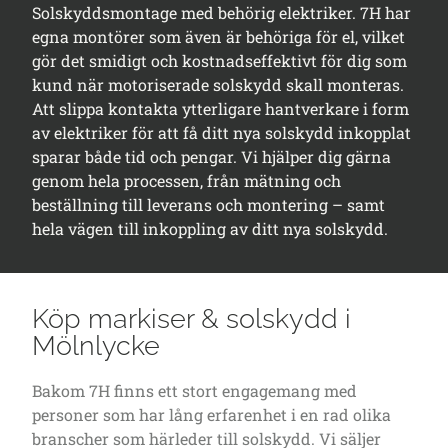
Solskyddsmontage med behörig elektriker. 7H har
egna montörer som även är behöriga för el, vilket
gör det smidigt och kostnadseffektivt för dig som
kund när motoriserade solskydd skall monteras.
Att slippa kontakta ytterligare hantverkare i form
av elektriker för att få ditt nya solskydd inkopplat
sparar både tid och pengar. Vi hjälper dig gärna
genom hela processen, från mätning och
beställning till leverans och montering – samt
hela vägen till inkoppling av ditt nya solskydd.
Köp markiser & solskydd i
Mölnlycke
Bakom 7H finns ett stort engagemang med
personer som har lång erfarenhet i en rad olika
branscher som härleder till solskydd. Vi säljer