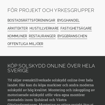
FÖR PROJEKT OCH YRKESGRUPPER
BOSTADSRÄTTSFÖRENINGAR
BYGGHANDEL
ARKITEKTER
HUSTILLVERKARE
FASTIGHETSÄGARE
KOMMUNER
RESTAURANGER
BYGGBRANSCHEN
OFFENTLIGA MILJÖER
KÖP SOLSKYDD ONLINE ÖVER HELA
SVERIGE
7H säljer svensktillverkade solskydd online över hela
landet. Här kan du köpa markiser och andra moderna
solskydd av hög kvalitet. Montering och inkoppling av
motoriserade solskydd utför våra egna montörer
mestadels inom Sjuhärad och Västra
Götalandsregionen. Montering av större projekt åtar vi