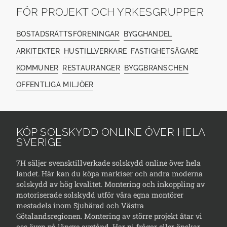
FÖR PROJEKT OCH YRKESGRUPPER
BOSTADSRÄTTSFÖRENINGAR
BYGGHANDEL
ARKITEKTER
HUSTILLVERKARE
FASTIGHETSÄGARE
KOMMUNER
RESTAURANGER
BYGGBRANSCHEN
OFFENTLIGA MILJÖER
KÖP SOLSKYDD ONLINE ÖVER HELA
SVERIGE
7H säljer svensktillverkade solskydd online över hela
landet. Här kan du köpa markiser och andra moderna
solskydd av hög kvalitet. Montering och inkoppling av
motoriserade solskydd utför våra egna montörer
mestadels inom Sjuhärad och Västra
Götalandsregionen. Montering av större projekt åtar vi
oss även på längre avstånd. Har ni frågor eller önskar