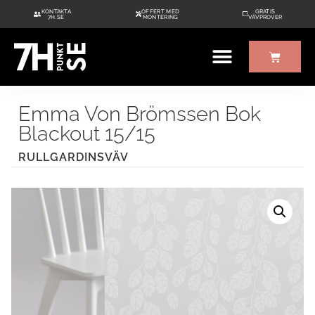
KONTAKTA
OFFERT MED
GRATIS
7H.SE
MONTERING
VÄVPROVER
ÖVRIGT UTE/INNE
GRATIS VÄVPROVER
Emma Von Brömssen Bok
Blackout 15/15
RULLGARDINSVÄV